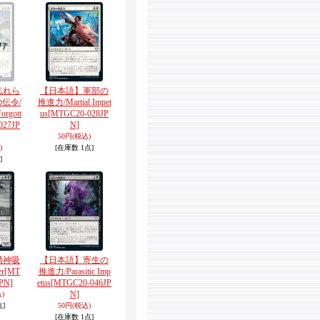
忘れら
【日本語】軍部の
伝令/
推進力/Martial Impet
Forgott
us
[MTGC20-028JP
027JP
N]
50円
(税込)
)
[在庫数 1点]
]
精神吸
【日本語】寄生の
er
[MT
推進力/Parasitic Imp
PN]
etus
[MTGC20-046JP
N]
)
点]
50円
(税込)
[在庫数 1点]