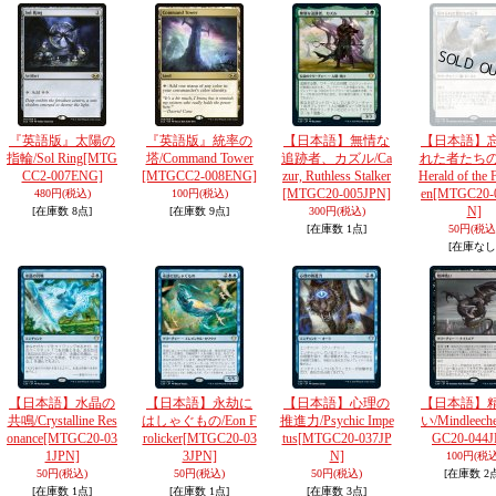
『英語版』太陽の
『英語版』統率の
【日本語】無情な
【日本語】
指輪/Sol Ring
[MTG
塔/Command Tower
追跡者、カズル/Ca
れた者たちの
CC2-007ENG]
[MTGCC2-008ENG]
zur, Ruthless Stalker
Herald of the 
[MTGC20-005JPN]
en
[MTGC20-
480円
(税込)
100円
(税込)
N]
[在庫数 8点]
[在庫数 9点]
300円
(税込)
[在庫数 1点]
50円
(税込
[在庫なし
【日本語】水晶の
【日本語】永劫に
【日本語】心理の
【日本語】
共鳴/Crystalline Res
はしゃぐもの/Eon F
推進力/Psychic Impe
い/Mindleech
onance
[MTGC20-03
rolicker
[MTGC20-03
tus
[MTGC20-037JP
GC20-044J
1JPN]
3JPN]
N]
100円
(税込
50円
(税込)
50円
(税込)
50円
(税込)
[在庫数 2
[在庫数 1点]
[在庫数 1点]
[在庫数 3点]