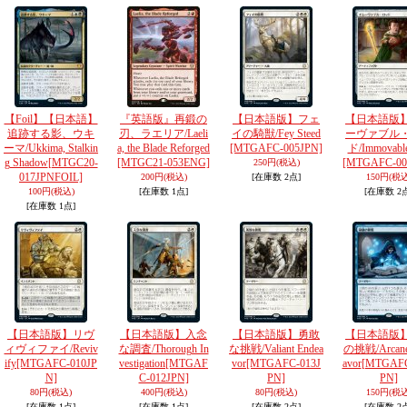
【Foil】【日本語】
『英語版』再鍛の
【日本語版】フェ
【日本語版
追跡する影、ウキ
刃、ラエリア/Laeli
イの騎獣/Fey Steed
ーヴァブル
ーマ/Ukkima, Stalkin
a, the Blade Reforged
[MTGAFC-005JPN]
ド/Immovabl
g Shadow
[MTGC20-
[MTGC21-053ENG]
[MTGAFC-00
250円
(税込)
017JPNFOIL]
200円
(税込)
[在庫数 2点]
150円
(税込
100円
(税込)
[在庫数 1点]
[在庫数 2
[在庫数 1点]
【日本語版】リヴ
【日本語版】入念
【日本語版】勇敢
【日本語版
ィヴィファイ/Reviv
な調査/Thorough In
な挑戦/Valiant Endea
の挑戦/Arcane
ify
[MTGAFC-010JP
vestigation
[MTGAF
vor
[MTGAFC-013J
avor
[MTGAFC
N]
C-012JPN]
PN]
PN]
80円
(税込)
400円
(税込)
80円
(税込)
150円
(税込
[在庫数 1点]
[在庫数 1点]
[在庫数 2点]
[在庫数 2