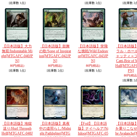
[在庫数 1点]
[在庫数 2点]
[在庫数 2
【日本語版】大力
【日本語版】鼓舞
【日本語版】突飛
【日本語版
無双/Indomitable Mi
の歌/Song of Inspirat
な挑戦/Wild Endeav
ラル・ホー
ght
[MTGAFC-040JP
ion
[MTGAFC-042JP
or
[MTGAFC-043JP
ャッティ＝ブ
N]
N]
N]
Catti-Brie of 
Hall
[MTGAFC
80円
(税込)
80円
(税込)
80円
(税込)
PN]
[在庫数 1点]
[在庫数 2点]
[在庫数 1点]
80円
(税込
[在庫数 2
【日本語版】地獄
【日本語版】真夜
【Foil】【日本語
【日本語版
送り/Hurl Through
中の道照らし/Midni
版】ナイヘルア/Ni
を乗りこなせ/Ri
Hell
[MTGAFC-048J
ght Pathlighter
[MTG
hiloor
[MTGAFC-05
he Avalanche
[