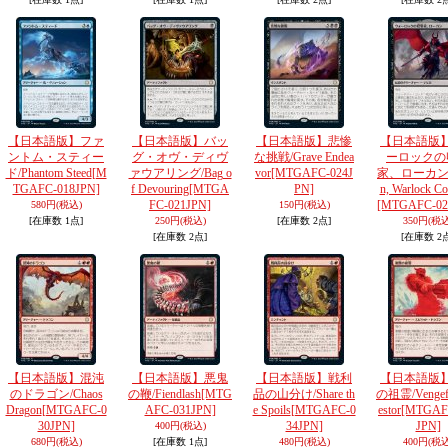
【日本語版】ファ
【日本語版】バッ
【日本語版】悲惨
【日本語版
ントム・スティー
グ・オヴ・ディヴ
な挑戦/Grave Endea
ーロックの
ド/Phantom Steed
[M
ァウアリング/Bag o
vor
[MTGAFC-024J
家、ローカン/L
TGAFC-018JPN]
f Devouring
[MTGA
PN]
n, Warlock Col
FC-021JPN]
[MTGAFC-02
580円
(税込)
150円
(税込)
[在庫数 1点]
250円
(税込)
[在庫数 2点]
350円
(税込
[在庫数 2点]
[在庫数 2
【日本語版】混沌
【日本語版】悪鬼
【日本語版】戦利
【日本語版
のドラゴン/Chaos
の鞭/Fiendlash
[MTG
品の山分け/Share th
の祖霊/Vengefu
Dragon
[MTGAFC-0
AFC-031JPN]
e Spoils
[MTGAFC-0
estor
[MTGAF
30JPN]
34JPN]
JPN]
400円
(税込)
680円
(税込)
[在庫数 1点]
480円
(税込)
400円
(税込