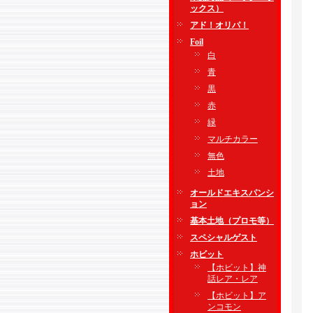
ックス）
アド！オリパ！
Foil
白
青
黒
赤
緑
マルチカラー
無色
土地
オールドエキスパンシ
ョン
基本土地（プロモ等）
スペシャルゲスト
ホビット
【ホビット】神
話レア・レア
【ホビット】ア
ンコモン