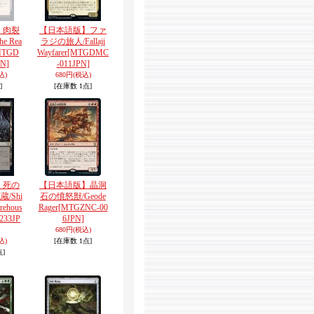
】肉裂
【日本語版】ファ
 Rea
ラジの旅人/Fallaji
MTGD
Wayfarer
[MTGDMC
N]
-011JPN]
込)
680円
(税込)
]
[在庫数 1点]
】死の
【日本語版】晶洞
/Shi
石の憤怒獣/Geode
orehous
Rager
[MTGZNC-00
233JP
6JPN]
680円
(税込)
込)
[在庫数 1点]
点]