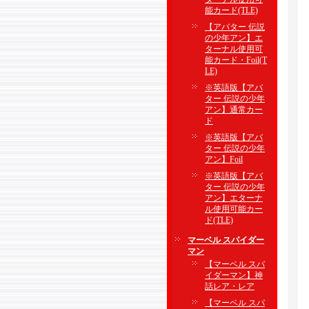
能カード(TLE)
【アバター 伝説
の少年アン】エ
ターナル使用可
能カード・Foil(T
LE)
※英語版【アバ
ター 伝説の少年
アン】通常カー
ド
※英語版【アバ
ター 伝説の少年
アン】Foil
※英語版【アバ
ター 伝説の少年
アン】エターナ
ル使用可能カー
ド(TLE)
マーベル スパイダー
マン
【マーベル スパ
イダーマン】神
話レア・レア
【マーベル スパ