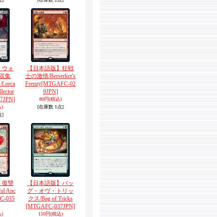
】ウォ
【日本語版】狂戦
収集
士の激情/Berserker's
orca
Frenzy
[MTGAFC-02
lector
9JPN]
7JPN]
80円
(税込)
)
[在庫数 1点]
点]
】復讐
【日本語版】バッ
l Anc
グ・オヴ・トリッ
C-035
クス/Bag of Tricks
[MTGAFC-037JPN]
)
150円
(税込)