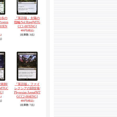
進歩の
『英語版』太陽の
rogres
指輪/Sol Ring
[MTG
03EN
CC1-007ENG]
480円
(税込)
)
[在庫数 3点]
点]
術師/
『英語版』ファイ
[MTGC
レクシアの闘技場/
G]
Phyrexian Arena
[MT
GCC2-004ENG]
)
点]
480円
(税込)
[在庫数 7点]