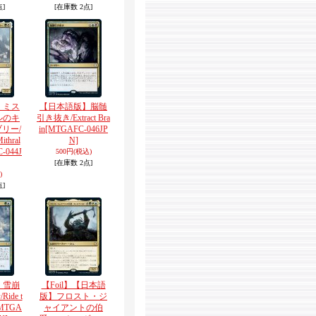
点]
[在庫数 2点]
】ミス
【日本語版】脳髄
ルのキ
引き抜き/Extract Bra
リー/
in
[MTGAFC-046JP
Mithral
N]
-044J
500円
(税込)
[在庫数 2点]
)
点]
】雪崩
【Foil】【日本語
de t
版】フロスト・ジ
MTGA
ャイアントの伯