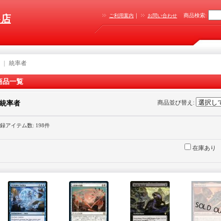
｜
商品検索
:
ご利用案内
お問い合わせ
G店
｜
統率者
商品一覧
商品並び替え
:
統率者
録アイテム数
:
198件
在庫あり