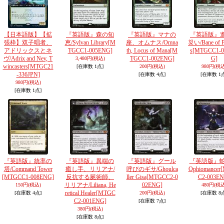
【日本語版】【拡
『英語版』森の知
『英語版』マナの
『英語版』
張枠】双子唱者、
恵/Sylvan Library
[M
座、オムナス/Omna
災い/Bane of P
アドリックスとネ
TGCC1-005ENG]
th, Locus of Mana
[M
s
[MTGCC1-0
ヴ/Adrix and Nev, T
TGCC1-002ENG]
G]
3,480円
(税込)
wincasters
[MTGC21
[在庫数 1点]
200円
(税込)
980円
(税込
-336JPN]
[在庫数 4点]
[在庫数 1
980円
(税込)
[在庫数 1点]
『英語版』統率の
『英語版』異端の
『英語版』グール
『英語版』蛇
塔/Command Tower
癒し手、リリアナ/
呼びのギサ/Ghoulca
Ophiomancer
[MTGCC1-008ENG]
反抗する屍術師、
ller Gisa
[MTGCC2-0
C2-003EN
リリアナ/Liliana, He
02ENG]
150円
(税込)
480円
(税込
retical Healer
[MTGC
[在庫数 4点]
200円
(税込)
[在庫数 8
C2-001ENG]
[在庫数 7点]
380円
(税込)
[在庫数 8点]