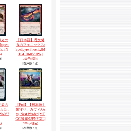
輝光の
【日本語】呪文焚
mpetu
きのフェニックス/
5JPN]
Spellpyre Phoenix
[M
TGC20-056JPN]
)
点]
100円
(税込)
[在庫数 1点]
眷者の
【Foil】【日本語】
s Orn
巣守り、ガヴィ/Ga
0-067
vi, Nest Warden
[MT
GC20-007JPNFOIL]
)
200円
(税込)
点]
[在庫数 1点]