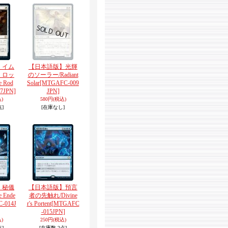
】イム
【日本語版】光輝
・ロッ
のソーラー/Radiant
e Rod
Solar
[MTGAFC-009
7JPN]
JPN]
)
580円
(税込)
点]
[在庫なし]
】秘儀
【日本語版】預言
 Ende
者の先触れ/Divine
-014J
r's Portent
[MTGAFC
-015JPN]
)
250円
(税込)
点]
[在庫数 2点]