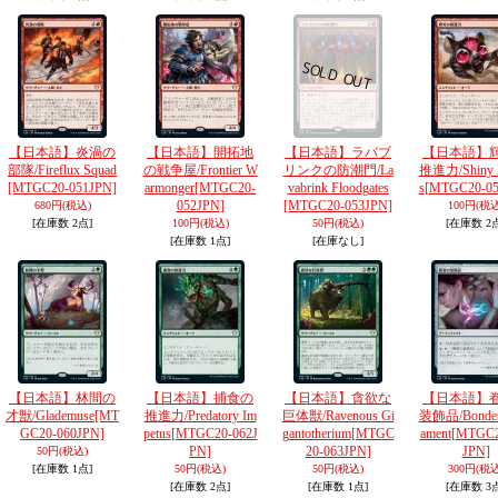
【日本語】炎渦の
【日本語】開拓地
【日本語】ラバブ
【日本語】
部隊/Fireflux Squad
の戦争屋/Frontier W
リンクの防潮門/La
推進力/Shiny I
[MTGC20-051JPN]
armonger
[MTGC20-
vabrink Floodgates
s
[MTGC20-05
052JPN]
[MTGC20-053JPN]
680円
(税込)
100円
(税込
[在庫数 2点]
100円
(税込)
50円
(税込)
[在庫数 2
[在庫数 1点]
[在庫なし]
【日本語】林間の
【日本語】捕食の
【日本語】貪欲な
【日本語】
才獣/Glademuse
[MT
推進力/Predatory Im
巨体獣/Ravenous Gi
装飾品/Bonder'
GC20-060JPN]
petus
[MTGC20-062J
gantotherium
[MTGC
ament
[MTGC2
PN]
20-063JPN]
JPN]
50円
(税込)
[在庫数 1点]
50円
(税込)
50円
(税込)
300円
(税込
[在庫数 2点]
[在庫数 1点]
[在庫数 3