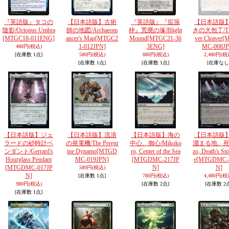
『英語版』タコの
【日本語版】古術
『英語版』『拡張
【日本語版
陰影/Octopus Umbra
師の地図/Archaeom
枠』荒廃の塚/Blight
きの大包丁/The
[MTGC18-011ENG]
ancer's Map
[MTGC2
Mound
[MTGC21-36
ver Cleaver
[
1-012JPN]
3ENG]
MC-008JP
480円
(税込)
[在庫数 1点]
580円
(税込)
880円
(税込)
2,480円
(税
[在庫数 1点]
[在庫数 1点]
[在庫なし
【日本語版】ジェ
【日本語版】流浪
【日本語版】海の
【日本語版
ラードの砂時計ペ
の発電機/The Peregr
中心、御心/Mikoko
溜まる地、死蔵
ンダント/Gerrard's
ine Dynamo
[MTGD
ro, Center of the Sea
zo, Death's St
Hourglass Pendant
MC-019JPN]
[MTGDMC-217JP
e
[MTGDMC-
[MTGDMC-017JP
N]
N]
580円
(税込)
N]
[在庫数 1点]
780円
(税込)
4,480円
(税
980円
(税込)
[在庫数 2点]
[在庫数 2
[在庫数 1点]