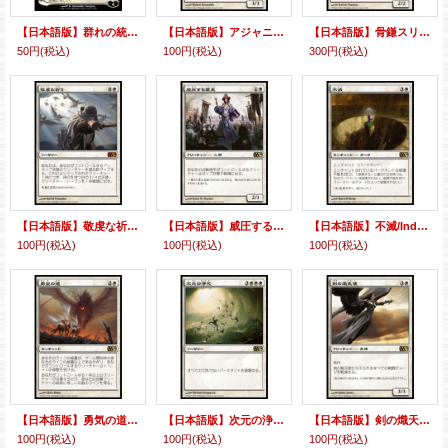
【日本語版】群れの統率者アジャニ/Ajani, Caller of the Pride
【日本語版】アジャニに選ばれし者/Ajani's Chosen
【日本語版】骨鎌スリヴァー/Bonescythe Sliver
50円
(税込)
100円
(税込)
300円
(税込)
【日本語版】敬虔な祈り/Devout Invocation
【日本語版】威圧する君主/Imposing Sovereign
【日本語版】不滅/Indestructibility
100円
(税込)
100円
(税込)
100円
(税込)
【日本語版】勇気の道/Path of Bravery
【日本語版】次元の浄化/Planar Cleansing
【日本語版】剣の熾天使/Seraph of the Sword
100円
(税込)
100円
(税込)
100円
(税込)