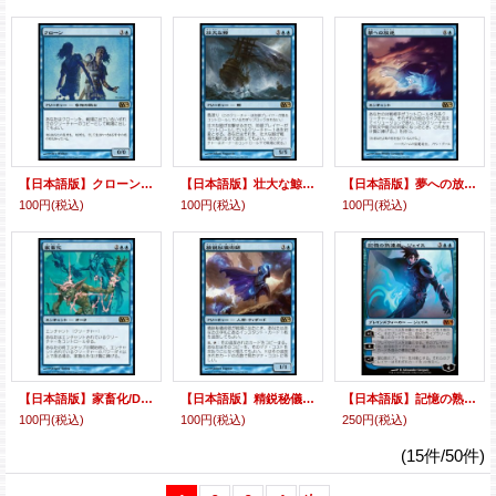
【日本語版】クローン/Clone
【日本語版】壮大な鯨/Colossal Whale
【日本語版】夢への放逐/Dismiss into Dream
100円
(税込)
100円
(税込)
100円
(税込)
【日本語版】家畜化/Domestication
【日本語版】精鋭秘儀術師/Elite Arcanist
【日本語版】記憶の熟達者、ジェイス/Jace, Memory Adept
100円
(税込)
100円
(税込)
250円
(税込)
(15件/50件)