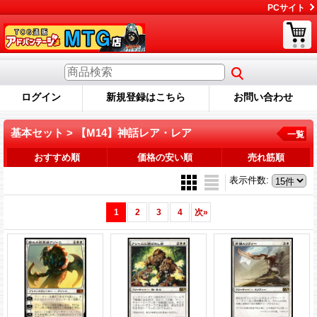
PCサイト
ログイン
新規登録はこちら
お問い合わせ
基本セット > 【M14】神話レア・レア
一覧
おすすめ順
価格の安い順
売れ筋順
表示件数
:
1
2
3
4
次
»