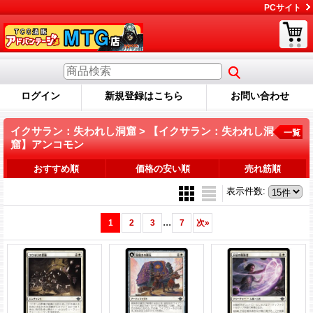
PCサイト
ログイン
新規登録はこちら
お問い合わせ
イクサラン：失われし洞窟 > 【イクサラン：失われし洞
一覧
窟】アンコモン
おすすめ順
価格の安い順
売れ筋順
表示件数
:
...
1
2
3
7
次
»