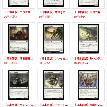
【日本語版】コウモリの群棲/Bat Colony
【日本語版】窯焼きの煉瓦/コズミュームの窯/Clay-Fired Bricks/Cosmium Kiln
【日本語版】不屈の解体者/Dauntless Dismantler
30円
(税込)
50円
(税込)
80円
(税込)
【日本語版】薄暮薔薇の聖遺/Dusk Rose Reliquary
【日本語版】大いなる扉の守護者/Guardian of the Great Door
【日本語版】救いの手/Helping Hand
80円
(税込)
30円
(税込)
100円
(税込)
【日本語版】キンジャーリの黎明走り/Kinjalli's Dawnrunner
【日本語版】マラメトの戦争書記官/Malamet War Scribe
【日本語版】市場のノーム/Market Gnome