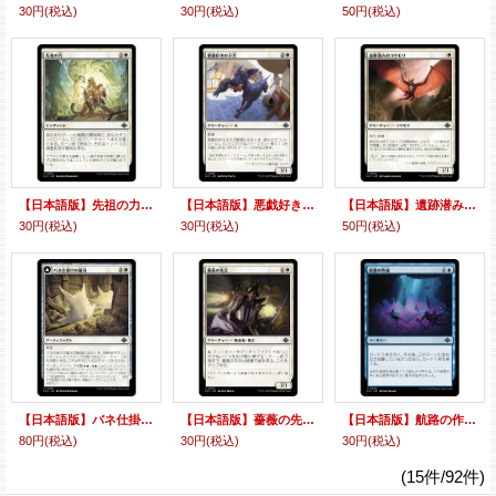
30円
(税込)
30円
(税込)
50円
(税込)
【日本語版】先祖の力/Might of the Ancestors
【日本語版】悪戯好きの子犬/Mischievous Pup
【日本語版】遺跡潜みのコウモリ/Ruin-Lurker Bat
30円
(税込)
30円
(税込)
50円
(税込)
【日本語版】バネ仕掛けの鋸刃/Spring-Loaded Sawblades
【日本語版】薔薇の先兵/Vanguard of the Rose
【日本語版】航路の作成/Chart a Course
80円
(税込)
30円
(税込)
30円
(税込)
(15件/92件)