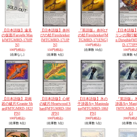
【日本語版】遠見
【日本語版】炎叫
『英語版』炎叫び
【日本語版
の仮面/Farsight Mas
びの杖/Fireshrieker
の杖/Fireshrieker
[M
リンの飛行艇/G
k
[MTGMRD-170JP
[MTGMRD-171JP
TGMRD-171ENG]
n Dirigible
[M
N]
N]
D-177JP
150円
(税込)
100円
(税込)
150円
(税込)
[在庫数 10点]
100円
(税込
[在庫なし]
[在庫数 4点]
[在庫数 4
【日本語版】花崗
【日本語版】心材
【日本語版】氷の
『英語版』
岩の破片/Granite Sh
の破片/Heartwood S
干渉器/Icy Manipula
渉器/Icy Manip
ard
[MTGMRD-182J
hard
[MTGMRD-184
tor
[MTGMRD-186J
[MTGMRD-1
PN]
JPN]
PN]
G]
100円
(税込)
100円
(税込)
200円
(税込)
200円
(税込
[在庫数 8点]
[在庫数 3点]
[在庫数 5点]
[在庫数 15