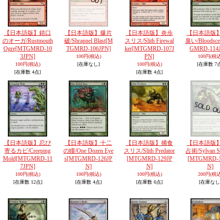
【日本語版】錆口
【日本語版】爆片
【日本語版】炎歩
【日本語版
のオーガ/Rustmouth
破/Shrapnel Blast
[M
スリス/Slith Firewal
臭い/Bloodsce
Ogre
[MTGMRD-10
TGMRD-106JPN]
ker
[MTGMRD-107J
GMRD-114
3JPN]
PN]
100円
(税込)
100円
(税込
100円
(税込)
[在庫なし]
100円
(税込)
[在庫数 7
[在庫数 4点]
[在庫数 4点]
【日本語版】忍び
【日本語版】十二
【日本語版】捕食
【日本語版
寄るカビ/Creeping
の瞳/One Dozen Eye
スリス/Slith Predator
占術/Sylvan S
Mold
[MTGMRD-11
s
[MTGMRD-126JP
[MTGMRD-129JP
[MTGMRD-1
7JPN]
N]
N]
N]
100円
(税込)
100円
(税込)
100円
(税込)
200円
(税込
[在庫数 12点]
[在庫数 4点]
[在庫数 6点]
[在庫なし