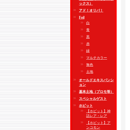
ックス）
アド！オリパ！
Foil
白
青
黒
赤
緑
マルチカラー
無色
土地
オールドエキスパンシ
ョン
基本土地（プロモ等）
スペシャルゲスト
ホビット
【ホビット】神
話レア・レア
【ホビット】ア
ンコモン