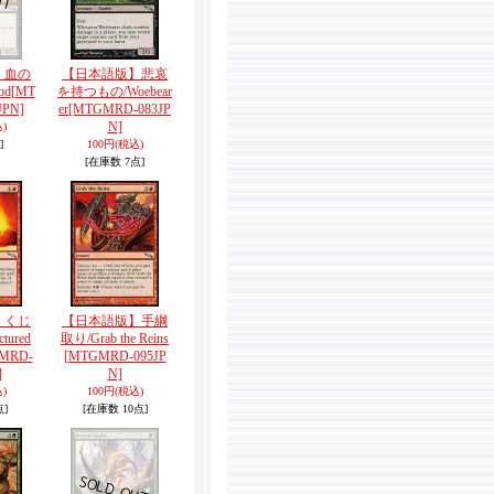
】血の
【日本語版】悲哀
od
[MT
を持つもの/Woebear
JPN]
er
[MTGMRD-083JP
N]
)
]
100円
(税込)
[在庫数 7点]
】くじ
【日本語版】手綱
tured
取り/Grab the Reins
MRD-
[MTGMRD-095JP
]
N]
)
100円
(税込)
点]
[在庫数 10点]