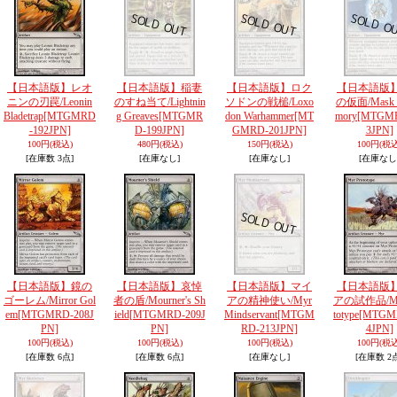
【日本語版】レオ
【日本語版】稲妻
【日本語版】ロク
【日本語版
ニンの刃罠/Leonin
のすね当て/Lightnin
ソドンの戦槌/Loxo
の仮面/Mask 
Bladetrap
[MTGMRD
g Greaves
[MTGMR
don Warhammer
[MT
mory
[MTGMR
-192JPN]
D-199JPN]
GMRD-201JPN]
3JPN]
100円
(税込)
480円
(税込)
150円
(税込)
100円
(税込
[在庫数 3点]
[在庫なし]
[在庫なし]
[在庫なし
【日本語版】鏡の
【日本語版】哀悼
【日本語版】マイ
【日本語版
ゴーレム/Mirror Gol
者の盾/Mourner's Sh
アの精神使い/Myr
アの試作品/Myr
em
[MTGMRD-208J
ield
[MTGMRD-209J
Mindservant
[MTGM
totype
[MTGM
PN]
PN]
RD-213JPN]
4JPN]
100円
(税込)
100円
(税込)
100円
(税込)
100円
(税込
[在庫数 6点]
[在庫数 6点]
[在庫なし]
[在庫数 2