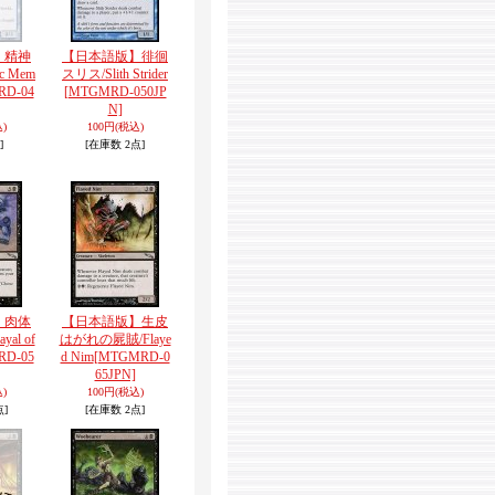
】精神
【日本語版】徘徊
c Mem
スリス/Slith Strider
RD-04
[MTGMRD-050JP
N]
)
100円
(税込)
]
[在庫数 2点]
】肉体
【日本語版】生皮
al of
はがれの屍賊/Flaye
RD-05
d Nim
[MTGMRD-0
65JPN]
)
100円
(税込)
点]
[在庫数 2点]