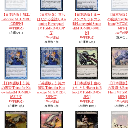
【日本語版】加工/
【日本語版】立ち
【日本語版】ルー
【日本語版
Fabricate
[MTGMRD
はだかる空護り/Lo
メングリッドの歩
の皮膜/Psychi
-035JPN]
oming Hoverguard
哨/Lumengrid Sentin
brane
[MTGM
[MTGMRD-038JP
el
[MTGMRD-040JP
6JPN]
480円
(税込)
N]
N]
[在庫なし]
100円
(税込
100円
(税込)
100円
(税込)
[在庫なし
[在庫数 4点]
[在庫数 5点]
【日本語版】知識
『英語版』知識の
【日本語版】血の
【日本語版
の渇望/Thirst for Kn
渇望/Thirst for Kno
やりとり/Barter in B
の裏切り/Betray
owledge
[MTGMRD-
wledge
[MTGMRD-0
lood
[MTGMRD-057
Flesh
[MTGM
053JPN]
53ENG]
JPN]
8JPN]
150円
(税込)
150円
(税込)
100円
(税込)
100円
(税込
[在庫数 1点]
[在庫数 3点]
[在庫数 10点]
[在庫数 7