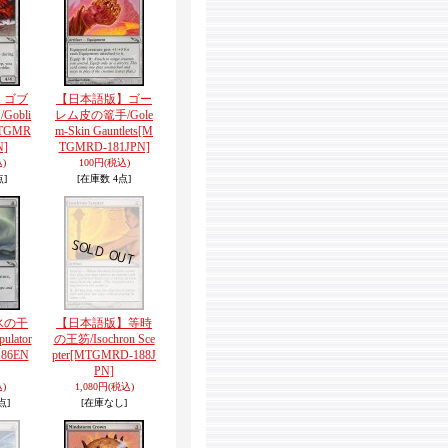
】ゴブ
【日本語版】ゴー
obli
レム皮の篭手/Gole
TGMR
m-Skin Gauntlets
[M
N]
TGMRD-181JPN]
)
100円
(税込)
点]
[在庫数 4点]
氷の干
【日本語版】等時
ulator
の王笏/Isochron Sce
86EN
pter
[MTGMRD-188J
PN]
)
1,080円
(税込)
点]
[在庫なし]