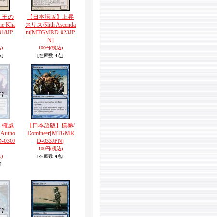
】王の
【日本語版】上昇
he Kha
スリス/Slith Ascenda
18JP
nt
[MTGMRD-023JP
N]
)
100円
(税込)
点]
[在庫数 4点]
】権威
【日本語版】横暴/
Autho
Domineer
[MTGMR
-030J
D-033JPN]
100円
(税込)
)
[在庫数 4点]
]