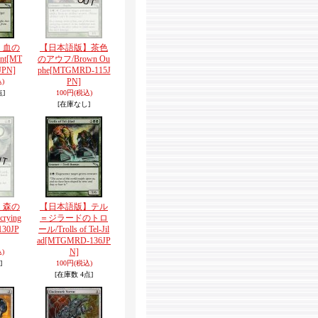
】血の
【日本語版】茶色
nt
[MT
のアウフ/Brown Ou
JPN]
phe
[MTGMRD-115J
PN]
)
点]
100円
(税込)
[在庫なし]
】森の
【日本語版】テル
crying
＝ジラードのトロ
30JP
ール/Trolls of Tel-Jil
ad
[MTGMRD-136JP
N]
)
]
100円
(税込)
[在庫数 4点]