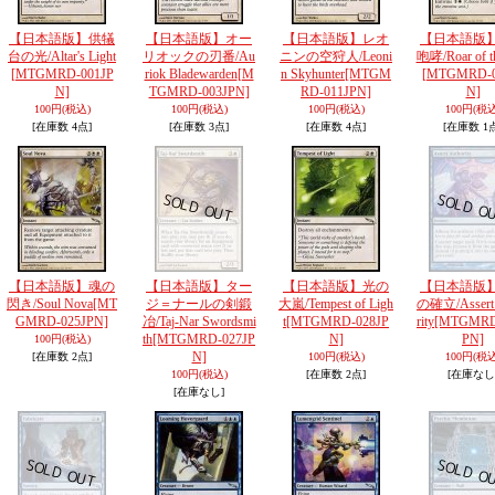
【日本語版】供犠
【日本語版】オー
【日本語版】レオ
【日本語版
台の光/Altar's Light
リオックの刃番/Au
ニンの空狩人/Leoni
咆哮/Roar of t
[MTGMRD-001JP
riok Bladewarden
[M
n Skyhunter
[MTGM
[MTGMRD-0
N]
TGMRD-003JPN]
RD-011JPN]
N]
100円
(税込)
100円
(税込)
100円
(税込)
100円
(税込
[在庫数 4点]
[在庫数 3点]
[在庫数 4点]
[在庫数 1
【日本語版】魂の
【日本語版】ター
【日本語版】光の
【日本語版
閃き/Soul Nova
[MT
ジ＝ナールの剣鍛
大嵐/Tempest of Ligh
の確立/Assert 
GMRD-025JPN]
冶/Taj-Nar Swordsmi
t
[MTGMRD-028JP
rity
[MTGMRD
th
[MTGMRD-027JP
N]
PN]
100円
(税込)
N]
[在庫数 2点]
100円
(税込)
100円
(税込
100円
(税込)
[在庫数 2点]
[在庫なし
[在庫なし]