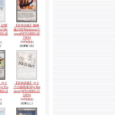
】記憶
【日本語版】精神
of Me
嵐の冠/Mindstorm C
D-20
rown
[MTGMRD-20
7JPN]
)
100円
(税込)
]
[在庫数 3点]
】マイ
【日本語版】マイ
 Pro
アの回収者/Myr Ret
RD-21
riever
[MTGMRD-21
5JPN]
)
100円
(税込)
点]
[在庫なし]