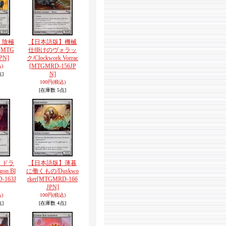
】陰極
【日本語版】機械
[MTG
仕掛けのヴォラッ
PN]
ク/Clockwork Vorrac
[MTGMRD-156JP
)
N]
点]
100円
(税込)
[在庫数 5点]
】ドラ
【日本語版】薄暮
on Bl
に働くもの/Duskwo
-163J
rker
[MTGMRD-166
JPN]
)
100円
(税込)
点]
[在庫数 4点]