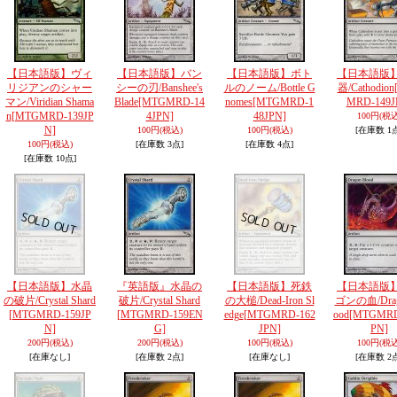
【日本語版】ヴィ
【日本語版】バン
【日本語版】ボト
【日本語版
リジアンのシャー
シーの刃/Banshee's
ルのノーム/Bottle G
器/Cathodion
マン/Viridian Shama
Blade
[MTGMRD-14
nomes
[MTGMRD-1
MRD-149J
n
[MTGMRD-139JP
4JPN]
48JPN]
100円
(税込
N]
100円
(税込)
100円
(税込)
[在庫数 1
100円
(税込)
[在庫数 3点]
[在庫数 4点]
[在庫数 10点]
【日本語版】水晶
『英語版』水晶の
【日本語版】死鉄
【日本語版
の破片/Crystal Shard
破片/Crystal Shard
の大槌/Dead-Iron Sl
ゴンの血/Drag
[MTGMRD-159JP
[MTGMRD-159EN
edge
[MTGMRD-162
ood
[MTGMRD
N]
G]
JPN]
PN]
200円
(税込)
200円
(税込)
100円
(税込)
100円
(税込
[在庫なし]
[在庫数 2点]
[在庫なし]
[在庫数 2