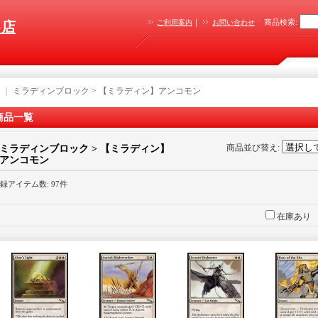
｜
商品検索
:
ご利用案内
お問い合わせ
G店
｜
ミラディンブロック > 【ミラディン】アンコモン
商品一覧
商品並び替え
:
ミラディンブロック > 【ミラディン】
アンコモン
録アイテム数
:
97件
在庫あり