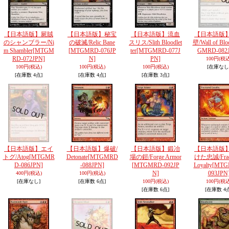
【日本語版】屍賊
【日本語版】秘宝
【日本語版】流血
【日本語版
のシャンブラー/Ni
の破滅/Relic Bane
スリス/Slith Bloodlet
壁/Wall of Blo
m Shambler
[MTGM
[MTGMRD-076JP
ter
[MTGMRD-077J
GMRD-082
RD-072JPN]
N]
PN]
100円
(税込
100円
(税込)
100円
(税込)
100円
(税込)
[在庫なし
[在庫数 4点]
[在庫数 4点]
[在庫数 3点]
【日本語版】エイ
【日本語版】爆破/
【日本語版】鍛冶
【日本語版
トグ/Atog
[MTGMR
Detonate
[MTGMRD
場の鎧/Forge Armor
けた忠誠/Frac
D-086JPN]
-088JPN]
[MTGMRD-092JP
Loyalty
[MTG
N]
093JPN
400円
(税込)
100円
(税込)
[在庫なし]
[在庫数 6点]
100円
(税込)
100円
(税込
[在庫数 6点]
[在庫数 4