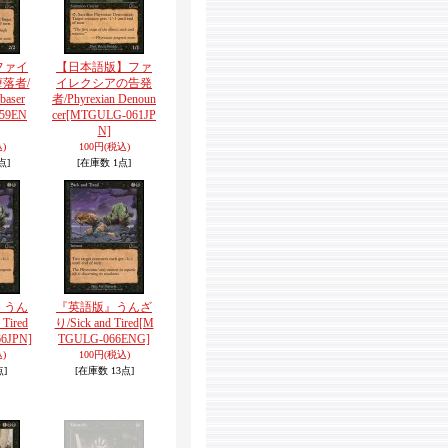
ファイ
【日本語版】ファ
落者/
イレクシアの告発
baser
者/Phyrexian Denoun
59EN
cer
[MTGULG-061JP
N]
)
100円
(税込)
点]
[在庫数 1点]
】うん
『英語版』うんざ
Tired
り/Sick and Tired
[M
6JPN]
TGULG-066ENG]
)
100円
(税込)
点]
[在庫数 13点]