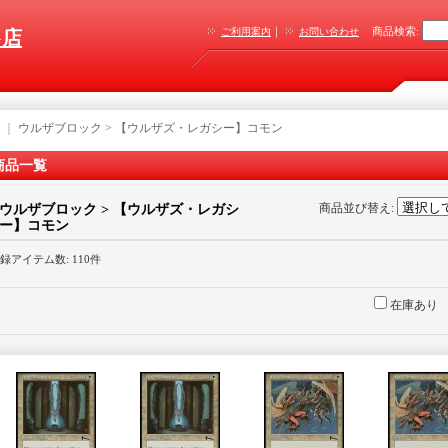
｜
商品検索
:
ご利用案内
お問い合わせ
G店
｜
ウルザブロック > 【ウルザズ・レガシー】コモン
商品一覧
商品並び替え
:
ウルザブロック > 【ウルザズ・レガシ
ー】コモン
録アイテム数
:
110件
在庫あり