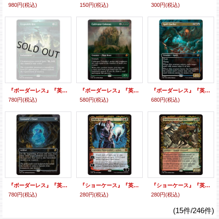
980円
(税込)
150円
(税込)
300円
(税込)
『ボーダーレス』『英語版』謎の石の儀式/Cryptolith Rite
『ボーダーレス』『英語版』耕作する巨躯/Cultivator Colossus
『ボーダーレス』『英語版』呪文捕らえ/Spell Queller
780円
(税込)
580円
(税込)
680円
(税込)
『ボーダーレス』『英語版』妖術師の衣装部屋/Conjurer's Closet
『ショーケース』『英語版』アーリン・コード/月の抱擁、アーリン/Arlinn Kord/Arlinn, Embraced by the Moon
『ショーケース』『英語版』高原の狩りの達人/高原の荒廃者/Huntmaster of the Fells/Ravager of the Fells
780円
(税込)
280円
(税込)
280円
(税込)
(15件/246件)