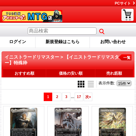
PCサイト
ログイン
新規登録はこちら
お問い合わせ
イニストラードリマスター > 【イニストラードリマスタ
一覧
ー】特殊枠
おすすめ順
価格の安い順
売れ筋順
表示件数
:
...
1
2
3
17
次
»