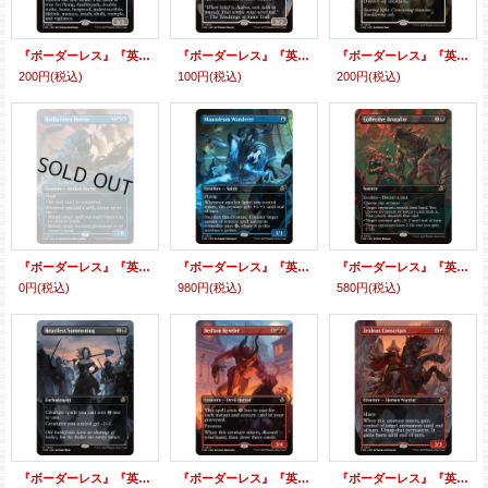
『ボーダーレス』『英語版』月皇の司令官、オドリック/Odric, Lunarch Marshal
『ボーダーレス』『英語版』異端聖戦士、サリア/Thalia, Heretic Cathar
『ボーダーレス』『英語版』大群退治/Vanquish the Horde
200円
(税込)
100円
(税込)
200円
(税込)
『ボーダーレス』『英語版』船砕きの怪物/Hullbreaker Horror
『ボーダーレス』『英語版』霊廟の放浪者/Mausoleum Wanderer
『ボーダーレス』『英語版』集団的蛮行/Collective Brutality
0円
(税込)
980円
(税込)
580円
(税込)
『ボーダーレス』『英語版』心なき召喚/Heartless Summoning
『ボーダーレス』『英語版』騒乱の歓楽者/Bedlam Reveler
『ボーダーレス』『英語版』士気溢れる徴集兵/Zealous Conscripts