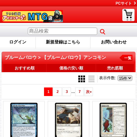
PCサイト
ログイン
新規登録はこちら
お問い合わせ
ブルームバロウ > 【ブルームバロウ】アンコモン
一覧
おすすめ順
価格の安い順
売れ筋順
表示件数
:
...
1
2
3
7
次
»