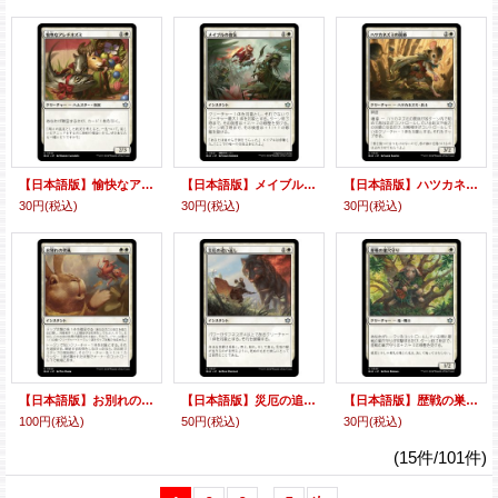
【日本語版】愉快なアレチネズミ/Jolly Gerbils
【日本語版】メイブルの血気/Mabel's Mettle
【日本語版】ハツカネズミの罠師/Mouse Trapper
30円
(税込)
30円
(税込)
30円
(税込)
【日本語版】お別れの突風/Parting Gust
【日本語版】災厄の追い返し/Repel Calamity
【日本語版】歴戦の巣穴守り/Seasoned Warrenguard
100円
(税込)
50円
(税込)
30円
(税込)
(15件/101件)