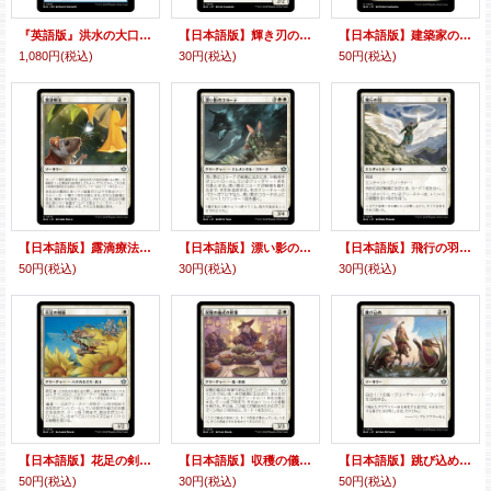
『英語版』洪水の大口へ/Into the Flood Maw
【日本語版】輝き刃のオコジョ/Brightblade Stoat
【日本語版】建築家の才能/Builder's Talent
1,080円
(税込)
30円
(税込)
50円
(税込)
【日本語版】露滴療法/Dewdrop Cure
【日本語版】漂い影のコヨーテ/Driftgloom Coyote
【日本語版】飛行の羽/Feather of Flight
50円
(税込)
30円
(税込)
30円
(税込)
【日本語版】花足の剣豪/Flowerfoot Swordmaster
【日本語版】収穫の儀式の幹事/Harvestrite Host
【日本語版】跳び込め/Hop to It
50円
(税込)
30円
(税込)
50円
(税込)