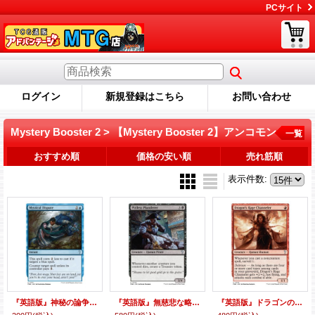
PCサイト
ログイン
新規登録はこちら
お問い合わせ
Mystery Booster 2 > 【Mystery Booster 2】アンコモン
一覧
おすすめ順
価格の安い順
売れ筋順
表示件数
:
『英語版』神秘の論争/Mystical Dispute
『英語版』無慈悲な略奪者/Pitiless Plunderer
『英語版』ドラゴンの怒りの媒介者/Dragon's Rage Channeler