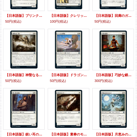
【日本語版】ブリンク・ドッグ/Blink Dog
【日本語版】クレリック・クラス/Cleric Class
【日本語版】回廊のガーゴイル/Cloister Gargoyle
50円
(税込)
100円
(税込)
50円
(税込)
【日本語版】神聖なる一撃/Divine Smite
【日本語版】ドラゴンの門弟/Dragon's Disciple
【日本語版】巧妙な鍛冶/Ingenious Smith
50円
(税込)
50円
(税込)
300円
(税込)
【日本語版】鋭い耳の歩哨/Keen-Eared Sentry
【日本語版】素拳のモンク/Monk of the Open Hand
【日本語版】月恵みのクレリック/Moon-Blessed Cleric