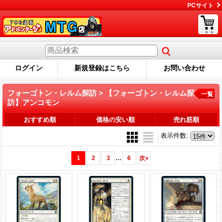
PCサイト
ログイン
新規登録はこちら
お問い合わせ
フォーゴトン・レルム探訪 > 【フォーゴトン・レルム探
一覧
訪】アンコモン
おすすめ順
価格の安い順
売れ筋順
表示件数
:
...
1
2
3
6
次
»