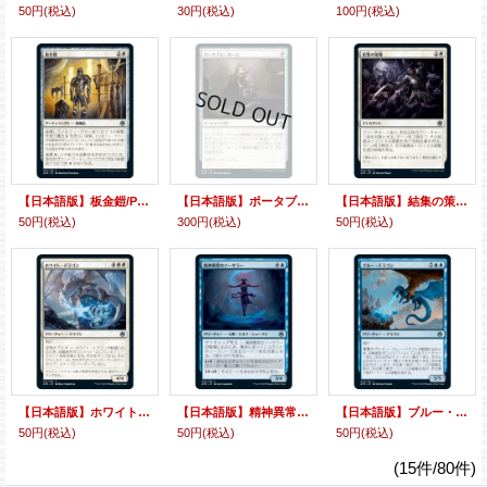
50円
(税込)
30円
(税込)
100円
(税込)
【日本語版】板金鎧/Plate Armor
【日本語版】ポータブル・ホール/Portable Hole
【日本語版】結集の策略/Rally Maneuver
50円
(税込)
300円
(税込)
50円
(税込)
【日本語版】ホワイト・ドラゴン/White Dragon
【日本語版】精神異常のソーサラー/Aberrant Mind Sorcerer
【日本語版】ブルー・ドラゴン/Blue Dragon
50円
(税込)
50円
(税込)
50円
(税込)
(15件/80件)