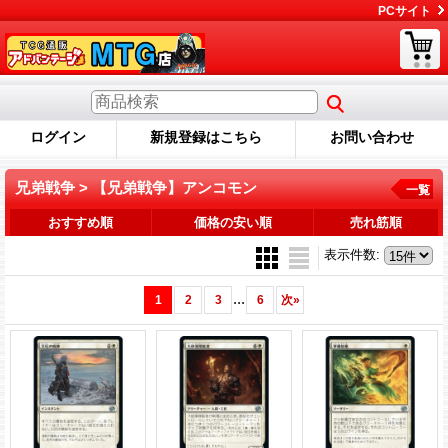
PCサイト
ログイン
新規登録はこちら
お問い合わせ
兄弟戦争 > 【兄弟戦争】アンコモン
一覧
おすすめ順
価格の安い順
売れ筋順
表示件数
:
...
1
2
3
6
次
»