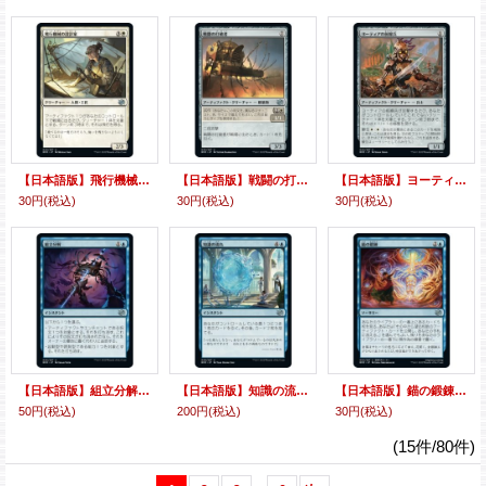
【日本語版】飛行機械の設計家/Thopter Architect
【日本語版】戦闘の打破者/Combat Thresher
【日本語版】ヨーティアの前線兵/Yotian Frontliner
30円
(税込)
30円
(税込)
30円
(税込)
【日本語版】組立分解/Defabricate
【日本語版】知識の流れ/Flow of Knowledge
【日本語版】錨の鍛錬/Forging the Anchor
50円
(税込)
200円
(税込)
30円
(税込)
(15件/80件)