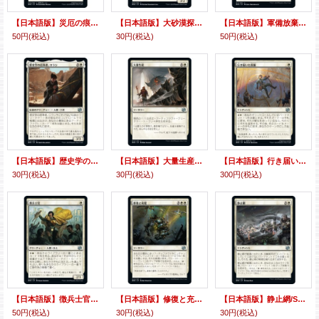
【日本語版】災厄の痕跡/Calamity's Wake
【日本語版】大砂漠探鉱者/Great Desert Prospector
【日本語版】軍備放棄/Lay Down Arms
50円
(税込)
30円
(税込)
50円
(税込)
【日本語版】歴史学の信奉者、ロラン/Loran, Disciple of History
【日本語版】大量生産/Mass Production
【日本語版】行き届いた採掘/Meticulous Excavation
30円
(税込)
30円
(税込)
300円
(税込)
【日本語版】徴兵士官/Recruitment Officer
【日本語版】修復と充電/Repair and Recharge
【日本語版】静止網/Static Net
50円
(税込)
30円
(税込)
30円
(税込)