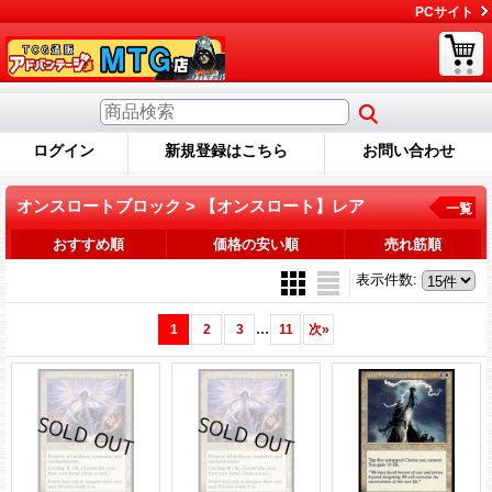
PCサイト
ログイン
新規登録はこちら
お問い合わせ
オンスロートブロック > 【オンスロート】レア
一覧
おすすめ順
価格の安い順
売れ筋順
表示件数
:
...
1
2
3
11
次
»