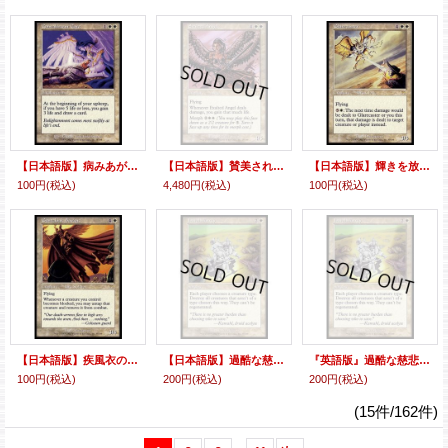
【日本語版】病みあがりの介護/Convalescent Care
【日本語版】賛美されし天使/Exalted Angel
【日本語版】輝きを放つ者/Glarecaster
100円
(税込)
4,480円
(税込)
100円
(税込)
【日本語版】疾風衣の救済者/Gustcloak Savior
【日本語版】過酷な慈悲/Harsh Mercy
『英語版』過酷な慈悲/Harsh Mercy
100円
(税込)
200円
(税込)
200円
(税込)
(15件/162件)