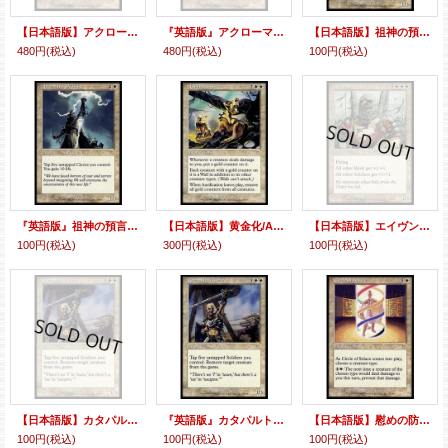
【日本語版】アクローマの復讐/Akroma's Vengeance
『英語版』アクローマの復讐/Akroma's Vengeance
【日本語版】祖神の預言者/Ancestor's Prophet
480円
(税込)
480円
(税込)
100円
(税込)
『英語版』祖神の預言者/Ancestor's Prophet
【日本語版】黄金化/Aurification
【日本語版】エイヴンの兵団長/Aven Brigadier
100円
(税込)
300円
(税込)
100円
(税込)
【日本語版】カタパルトの達人/Catapult Master
『英語版』カタパルトの達人/Catapult Master
【日本語版】慰めの防御円/Circle of Solace
100円
(税込)
100円
(税込)
100円
(税込)