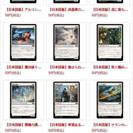
【日本語版】アルコンの栄光/Archon's Glory
【日本語版】武器庫のネズミ/Armory Mice
【日本語版】恋に落ちた騎士/Besotted Knight
50円
(税込)
50円
(税込)
50円
(税込)
【日本語版】魔法破り/Break the Spell
【日本語版】魅せられた衣服商/Charmed Clothier
【日本語版】取り籠め/Cooped Up
50円
(税込)
50円
(税込)
50円
(税込)
【日本語版】霜橋の護衛/Frostbridge Guard
【日本語版】希望ある祈祷/Hopeful Vigil
【日本語版】ケランの光刃/Kellan's Lightblades
50円
(税込)
50円
(税込)
50円
(税込)