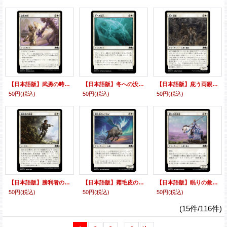
【日本語版】武勇の時/Moment of Valor
【日本語版】冬への没入/Plunge into Winter
【日本語版】庇う両親/Protective Parents
50円
(税込)
50円
(税込)
50円
(税込)
【日本語版】勝利者の帰還/Return Triumphant
【日本語版】霜毛皮のトナカイ/Rimefur Reindeer
【日本語版】眠りの救済者/Savior of the Sleeping
50円
(税込)
50円
(税込)
50円
(税込)
(15件/116件)