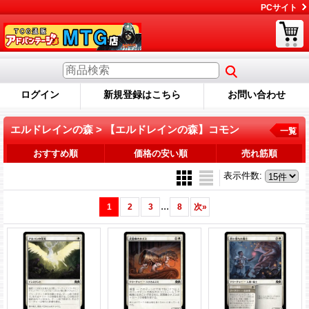
PCサイト
ログイン
新規登録はこちら
お問い合わせ
エルドレインの森 > 【エルドレインの森】コモン
一覧
おすすめ順
価格の安い順
売れ筋順
表示件数
:
...
1
2
3
8
次
»