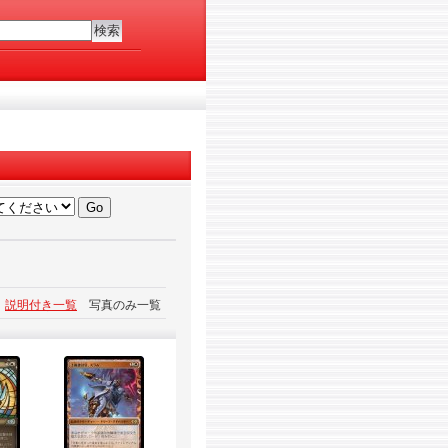
説明付き一覧
写真のみ一覧