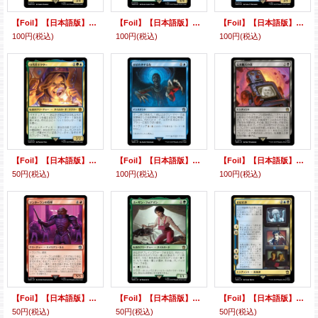
【Foil】【日本語版】ダーレクの創造主、ダヴロス/Davros, Dalek Creator
【Foil】【日本語版】４代目ドクター/The Fourth Doctor
【Foil】【日本語版】10代目ドクター/The Tenth Doctor
100円
(税込)
100円
(税込)
100円
(税込)
【Foil】【日本語版】13代目ドクター/The Thirteenth Doctor
【Foil】【日本語版】まばたきするな/Don't Blink
【Foil】【日本語版】玩具職人の罠/The Toymaker's Trap
50円
(税込)
100円
(税込)
100円
(税込)
【Foil】【日本語版】ソンターランの将軍/Sontaran General
【Foil】【日本語版】スーザン・フォアマン/Susan Foreman
【Foil】【日本語版】まばたき/Blink
50円
(税込)
50円
(税込)
50円
(税込)