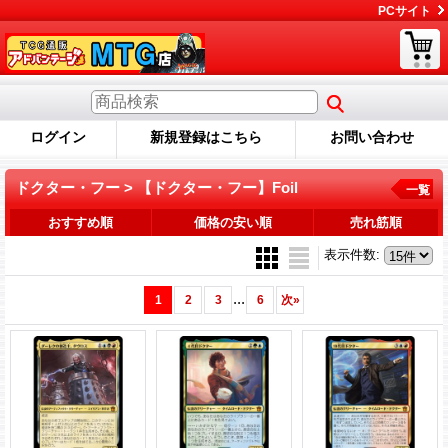
PCサイト
ログイン
新規登録はこちら
お問い合わせ
ドクター・フー > 【ドクター・フー】Foil
一覧
おすすめ順
価格の安い順
売れ筋順
表示件数
:
...
1
2
3
6
次
»