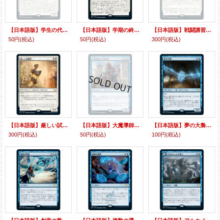
【日本語版】学生の代言者、マビンダ/Mavinda, Students' Advocate
【日本語版】学期の終わり/Semester's End
【日本語版】戦闘講習/Sparring Regimen
50円
(税込)
50円
(税込)
300円
(税込)
【日本語版】厳しい試験官/Strict Proctor
【日本語版】大魔導師の名誉教授/Archmage Emeritus
【日本語版】夢の大梟/Dream Strix
300円
(税込)
50円
(税込)
100円
(税込)