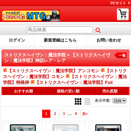
PCサイト
ログイン
新規登録はこちら
お問い合わせ
ストリクスヘイヴン：魔法学院 > 【ストリクスヘイヴ
一覧
ン：魔法学院】神話レア・レア
【ストリクスヘイヴン：魔法学院】アンコモン
【ストリク
スヘイヴン：魔法学院】コモン
【ストリクスヘイヴン：魔法
学院】特殊枠
【ストリクスヘイヴン：魔法学院】Foil
おすすめ順
価格の安い順
売れ筋順
表示件数
:
...
1
2
3
6
次
»