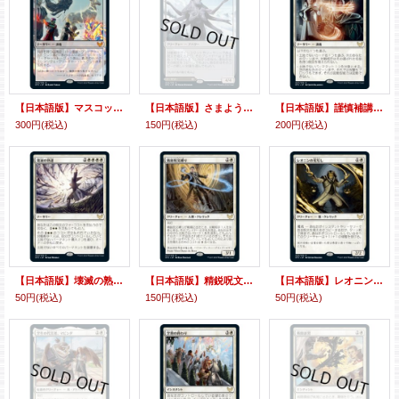
【日本語版】マスコット展示会/Mascot Exhibition
【日本語版】さまようアルカイック/大界の探検/Wandering Archaic/Explore the Vastlands
【日本語版】謹慎補講/Academic Probation
300円
(税込)
150円
(税込)
200円
(税込)
【日本語版】壊滅の熟達/Devastating Mastery
【日本語版】精鋭呪文縛り/Elite Spellbinder
【日本語版】レオニンの光写し/Leonin Lightscribe
50円
(税込)
150円
(税込)
50円
(税込)