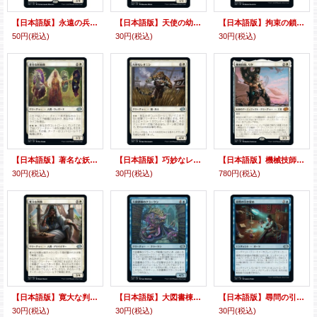
【日本語版】永遠の兵士、アグルス・コス/Agrus Kos, Eternal Soldier
【日本語版】天使の幼獣/Angelic Cub
【日本語版】拘束の鎖/Chains of Custody
50円
(税込)
30円
(税込)
30円
(税込)
【日本語版】著名な妖術師/Distinguished Conjurer
【日本語版】巧妙なレオニン/Ingenious Leonin
【日本語版】機械技師、リタ/Lita, Mechanical Engineer
30円
(税込)
30円
(税込)
780円
(税込)
【日本語版】寛大な判事/Magnanimous Magistrate
【日本語版】大図書棟のクラーケン/Biblioplex Kraken
【日本語版】尋問の引き留め/Hold for Questioning
30円
(税込)
30円
(税込)
30円
(税込)