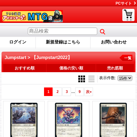
PCサイト
ログイン
新規登録はこちら
お問い合わせ
Jumpstart > 【Jumpstart2022】
一覧
おすすめ順
価格の安い順
売れ筋順
表示件数
:
...
1
2
3
9
次
»