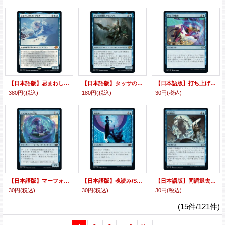
【日本語版】忌まわしきもの、アイスー/Isu the Abominable
【日本語版】タッサの神官、ケネッソス/Kenessos, Priest of Thassa
【日本語版】打ち上げ事故/Launch Mishap
380円
(税込)
180円
(税込)
30円
(税込)
【日本語版】マーフォークの学徒/Merfolk Pupil
【日本語版】魂読み/Soul Read
【日本語版】同調退去/Synchronized Eviction
30円
(税込)
30円
(税込)
30円
(税込)
(15件/121件)