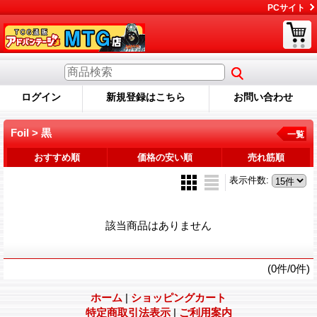
PCサイト
ログイン
新規登録はこちら
お問い合わせ
Foil > 黒
一覧
おすすめ順
価格の安い順
売れ筋順
表示件数
:
該当商品はありません
(0件/0件)
ホーム
|
ショッピングカート
特定商取引法表示
|
ご利用案内