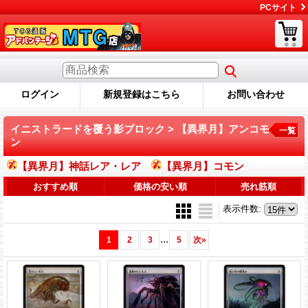
PCサイト
ログイン
新規登録はこちら
お問い合わせ
イニストラードを覆う影ブロック > 【異界月】アンコモ
一覧
ン
【異界月】神話レア・レア
【異界月】コモン
おすすめ順
価格の安い順
売れ筋順
表示件数
:
...
1
2
3
5
次
»