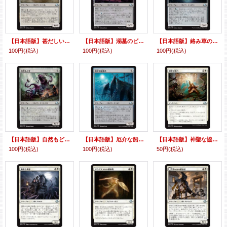
【日本語版】甚だしい大口/Abundant Maw
【日本語版】溺墓のビヒモス/Drownyard Behemoth
【日本語版】絡み草の闇潜み/Lashweed Lurker
100円
(税込)
100円
(税込)
100円
(税込)
【日本語版】自然もどき/Mockery of Nature
【日本語版】厄介な船沈め/Vexing Scuttler
【日本語版】神聖な協力/Blessed Alliance
100円
(税込)
100円
(税込)
50円
(税込)