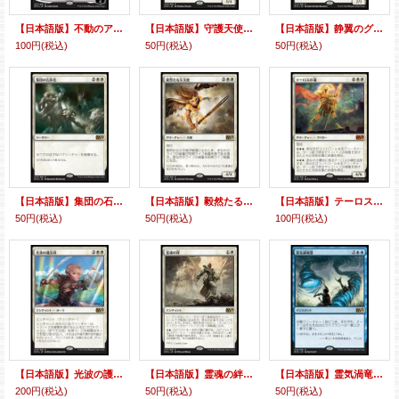
【日本語版】不動のアジャニ/Ajani Steadfast
【日本語版】守護天使アヴァシン/Avacyn, Guardian Angel
【日本語版】静翼のグリフ/Hushwing Gryff
100円
(税込)
50円
(税込)
50円
(税込)
【日本語版】集団の石灰化/Mass Calcify
【日本語版】毅然たる大天使/Resolute Archangel
【日本語版】テーロスの魂/Soul of Theros
50円
(税込)
50円
(税込)
100円
(税込)
【日本語版】光波の護法印/Spectra Ward
【日本語版】霊魂の絆/Spirit Bonds
【日本語版】霊気渦竜巻/AEtherspouts
200円
(税込)
50円
(税込)
50円
(税込)