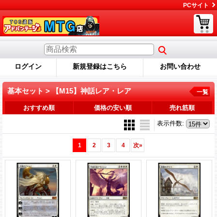
PCサイト
ログイン
新規登録はこちら
お問い合わせ
基本セット > 【M15】神話レア・レア
一覧
おすすめ順
価格の安い順
売れ筋順
表示件数
:
1
2
3
4
次
»