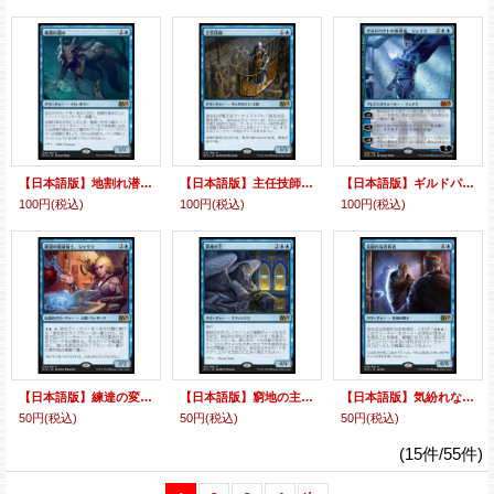
【日本語版】地割れ潜み/Chasm Skulker
【日本語版】主任技師/Chief Engineer
【日本語版】ギルドパクトの体現者、ジェイス/Jace, the Living Guildpact
100円
(税込)
100円
(税込)
100円
(税込)
【日本語版】練達の変身術士、ジャリラ/Jalira, Master Polymorphist
【日本語版】窮地の主/Master of Predicaments
【日本語版】気紛れな詐称者/Mercurial Pretender
50円
(税込)
50円
(税込)
50円
(税込)
(15件/55件)