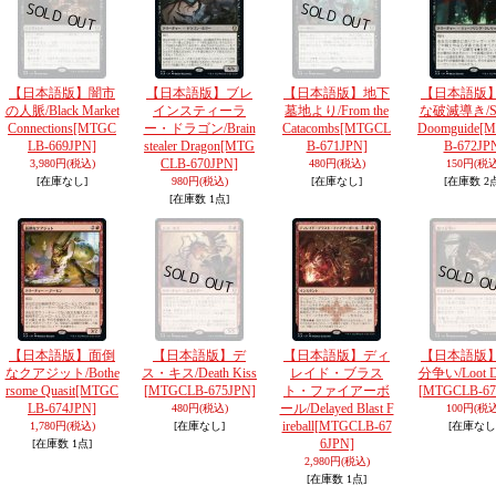
【日本語版】闇市
【日本語版】ブレ
【日本語版】地下
【日本語版
の人脈/Black Market
インスティーラ
墓地より/From the
な破滅導き/So
Connections
[MTGC
ー・ドラゴン/Brain
Catacombs
[MTGCL
Doomguide
[
LB-669JPN]
stealer Dragon
[MTG
B-671JPN]
B-672JP
CLB-670JPN]
3,980円
(税込)
480円
(税込)
150円
(税込
[在庫なし]
980円
(税込)
[在庫なし]
[在庫数 2
[在庫数 1点]
【日本語版】面倒
【日本語版】デ
【日本語版】ディ
【日本語版
なクアジット/Bothe
ス・キス/Death Kiss
レイド・ブラス
分争い/Loot Di
rsome Quasit
[MTGC
[MTGCLB-675JPN]
ト・ファイアーボ
[MTGCLB-67
LB-674JPN]
ール/Delayed Blast F
480円
(税込)
100円
(税込
ireball
[MTGCLB-67
1,780円
(税込)
[在庫なし]
[在庫なし
6JPN]
[在庫数 1点]
2,980円
(税込)
[在庫数 1点]