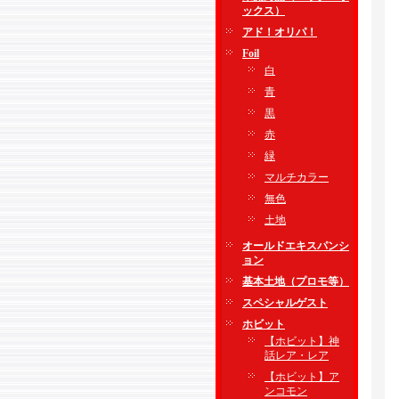
ックス）
アド！オリパ！
Foil
白
青
黒
赤
緑
マルチカラー
無色
土地
オールドエキスパンシ
ョン
基本土地（プロモ等）
スペシャルゲスト
ホビット
【ホビット】神
話レア・レア
【ホビット】ア
ンコモン