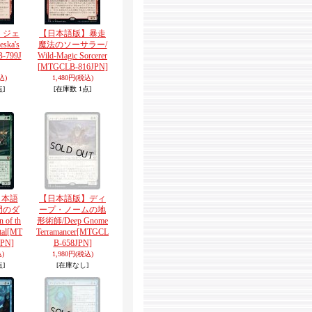
】ジェ
【日本語版】暴走
ka's
魔法のソーサラー/
-799J
Wild-Magic Sorcerer
[MTGCLB-816JPN]
込)
1,480円
(税込)
点]
[在庫数 1点]
日本語
【日本語版】ディ
門のダ
ープ・ノームの地
of th
形術師/Deep Gnome
al
[MT
Terramancer
[MTGCL
PN]
B-658JPN]
)
1,980円
(税込)
点]
[在庫なし]