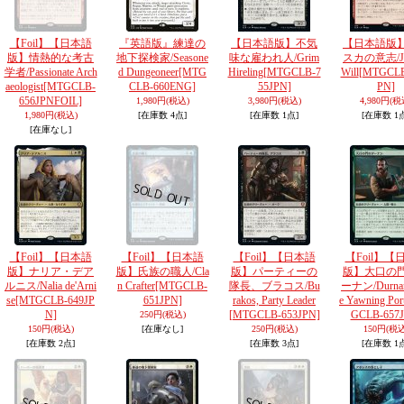
【Foil】【日本語
『英語版』練達の
【日本語版】不気
【日本語版
版】情熱的な考古
地下探検家/Seasone
味な雇われ人/Grim
スカの意志/Jes
学者/Passionate Arch
d Dungeoneer
[MTG
Hireling
[MTGCLB-7
Will
[MTGCLB
aeologist
[MTGCLB-
CLB-660ENG]
55JPN]
PN]
656JPNFOIL]
1,980円
(税込)
3,980円
(税込)
4,980円
(税
1,980円
(税込)
[在庫数 4点]
[在庫数 1点]
[在庫数 1
[在庫なし]
【Foil】【日本語
【Foil】【日本語
【Foil】【日本語
【Foil】【
版】ナリア・デア
版】氏族の職人/Cla
版】パーティーの
版】大口の
ルニス/Nalia de'Arni
n Crafter
[MTGCLB-
隊長、ブラコス/Bu
ーナン/Durnan 
se
[MTGCLB-649JP
651JPN]
rakos, Party Leader
e Yawning Port
N]
[MTGCLB-653JPN]
GCLB-657J
250円
(税込)
150円
(税込)
[在庫なし]
250円
(税込)
150円
(税込
[在庫数 2点]
[在庫数 3点]
[在庫数 1