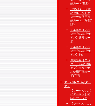
能カード(TLE)
【アバター 伝説
の少年アン】エ
ターナル使用可
能カード・Foil(T
LE)
※英語版【アバ
ター 伝説の少年
アン】通常カー
ド
※英語版【アバ
ター 伝説の少年
アン】Foil
※英語版【アバ
ター 伝説の少年
アン】エターナ
ル使用可能カー
ド(TLE)
マーベル スパイダー
マン
【マーベル スパ
イダーマン】神
話レア・レア
【マーベル スパ