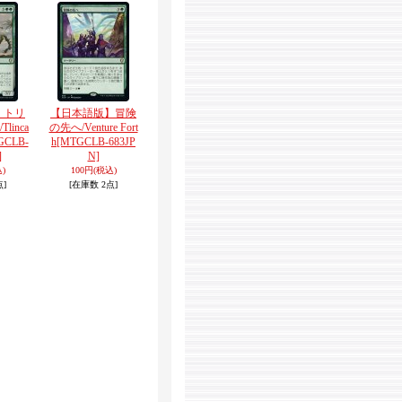
】トリ
【日本語版】冒険
inca
の先へ/Venture Fort
GCLB-
h
[MTGCLB-683JP
]
N]
)
100円
(税込)
点]
[在庫数 2点]