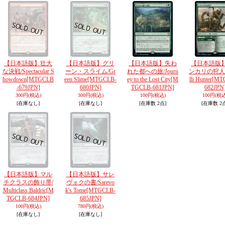
【日本語版】壮大
【日本語版】グリ
【日本語版】失わ
【日本語版
な決戦/Spectacular S
ーン・スライム/Gr
れた都への旅/Journ
ンカリの狩人/Tl
howdown
[MTGCLB
een Slime
[MTGCLB-
ey to the Lost City
[M
lli Hunter
[MT
-679JPN]
680JPN]
TGCLB-681JPN]
682JPN
300円
(税込)
300円
(税込)
100円
(税込)
100円
(税込
[在庫なし]
[在庫なし]
[在庫数 2点]
[在庫数 2
【日本語版】マル
【日本語版】サレ
チクラスの飾り帯/
ヴォクの書/Sarevo
Multiclass Baldric
[M
k's Tome
[MTGCLB-
TGCLB-684JPN]
685JPN]
100円
(税込)
780円
(税込)
[在庫なし]
[在庫なし]