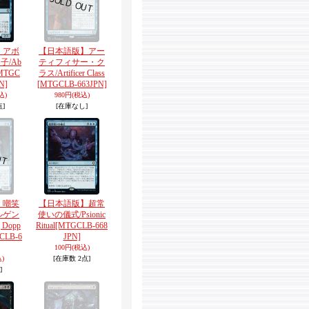
】アボ
【日本語版】アー
子/Ab
ティフィサー・ク
MTGC
ラス/Artificer Class
N]
[MTGCLB-663JPN]
込)
980円
(税込)
点]
[在庫なし]
】嘲笑
【日本語版】超常
ルゲン
使いの儀式/Psionic
 Dopp
Ritual
[MTGCLB-668
CLB-6
JPN]
100円
(税込)
)
[在庫数 2点]
]