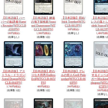
【日本語版】ハー
【日本語版】練達
【日本語版】団結/
【日本語版
パーの勧誘者/Harpe
の地下探検家/Seaso
Stick Together
[MTG
レスの落とし
r Recruiter
[MTGCLB
ned Dungeoneer
[MT
CLB-661JPN]
oleth Spawn
[
-659JPN]
GCLB-660JPN]
LB-662JP
50円
(税込)
180円
(税込)
1,980円
(税込)
[在庫なし]
1,480円
(税
[在庫なし]
[在庫数 1点]
[在庫数 1
【日本語版】アス
【日本語版】終わ
【日本語版】グレ
【日本語版
トラル・ドラゴン/
りなき邪悪/Endless
ルの哲人/Grell Philo
するドッペ
Astral Dragon
[MTG
Evil
[MTGCLB-665J
sopher
[MTGCLB-66
ガー/Mocking
CLB-664JPN]
PN]
6JPN]
elganger
[MTG
67JPN]
3,780円
(税込)
480円
(税込)
200円
(税込)
[在庫数 1点]
[在庫数 1点]
[在庫数 2点]
580円
(税込
[在庫なし