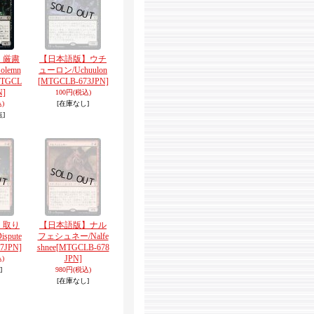
】厳粛
【日本語版】ウチ
lemn
ューロン/Uchuulon
MTGCL
[MTGCLB-673JPN]
N]
100円
(税込)
)
[在庫なし]
点]
】取り
【日本語版】ナル
spute
フェシュネー/Nalfe
7JPN]
shnee
[MTGCLB-678
JPN]
)
]
980円
(税込)
[在庫なし]