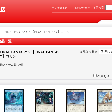
｜
商品検索
:
ご利用案内
お問い合わせ
G店
｜
FINAL FANTASY > 【FINAL FANTASY】コモン
商品一覧
商品並び替え
:
FINAL FANTASY > 【FINAL FANTAS
Y】コモン
録アイテム数
:
90件
在庫あり