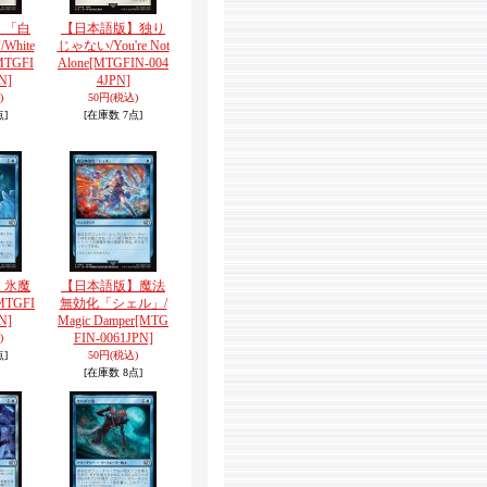
】「白
【日本語版】独り
hite
じゃない/You're Not
MTGFI
Alone
[MTGFIN-004
N]
4JPN]
)
50円
(税込)
点]
[在庫数 7点]
】氷魔
【日本語版】魔法
MTGFI
無効化「シェル」/
N]
Magic Damper
[MTG
FIN-0061JPN]
)
点]
50円
(税込)
[在庫数 8点]