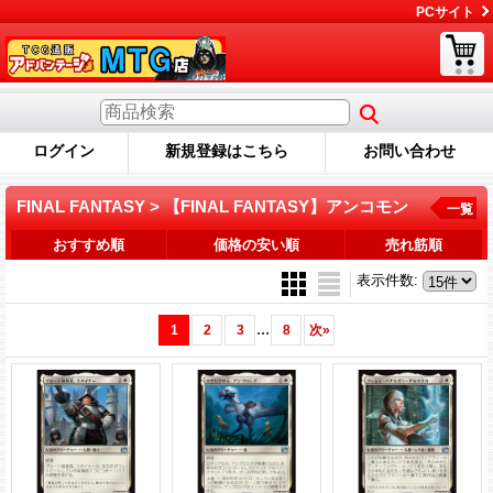
PCサイト
ログイン
新規登録はこちら
お問い合わせ
FINAL FANTASY > 【FINAL FANTASY】アンコモン
一覧
おすすめ順
価格の安い順
売れ筋順
表示件数
:
...
1
2
3
8
次
»