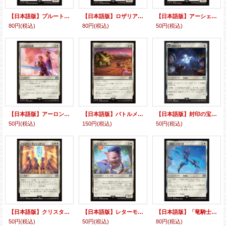
【日本語版】プルート隊隊長、スタイナー/Adelbert Steiner
【日本語版】ロザリアの心、アンブロシア/Ambrosia Whiteheart
【日本語版】アーシェ・バナルガン・ダルマスカ/Ashe, Princess of Dalmasca
80円
(税込)
80円
(税込)
50円
(税込)
【日本語版】アーロンの鼓舞/Auron's Inspiration
【日本語版】バトルメニュー/Battle Menu
【日本語版】封印の宝珠/召喚：アレクサンダー/Crystal Fragments/Summon: Alexander
50円
(税込)
150円
(税込)
50円
(税込)
【日本語版】クリスタルに導かれた者たち/The Crystal's Chosen
【日本語版】レターモーグリ/Delivery Moogle
【日本語版】「竜騎士」の両手槍/Dragoon's Lance
50円
(税込)
50円
(税込)
80円
(税込)