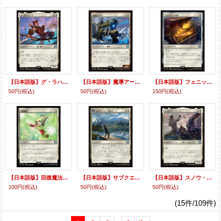
【日本語版】グ・ラハ・ティア/G'raha Tia
【日本語版】魔導アーマー/Magitek Armor
【日本語版】フェニックスの尾/Phoenix Down
50円
(税込)
50円
(税込)
150円
(税込)
【日本語版】回復魔法/Restoration Magic
【日本語版】サブクエスト：魚釣り/束の間の安息所/Sidequest: Catch a Fish/Cooking Campsite
【日本語版】スノウ・ヴィリアース/Snow Villiers
100円
(税込)
50円
(税込)
50円
(税込)
(15件/109件)