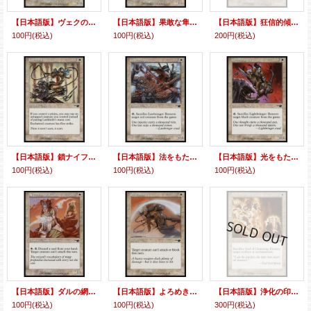
【日本語版】ヴェクの防衛者/Defender en-Vec
【日本語版】果敢な隼/Defiant Falcon
【日本語版】狂信的傾倒/Fanatical Devotion
100円
(税込)
100円
(税込)
200円
(税込)
【日本語版】鎖ナイフ/Lashknife
【日本語版】法をもたらす者/Lawbringer
【日本語版】光をもたらす者/Lightbringer
100円
(税込)
100円
(税込)
100円
(税込)
【日本語版】ダルの網使い/Netter en-Dal
【日本語版】よろめき/Off Balance
【日本語版】浄化の印章/Seal of Cleansing
100円
(税込)
100円
(税込)
300円
(税込)