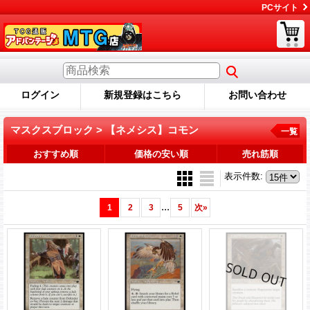
PCサイト
ログイン
新規登録はこちら
お問い合わせ
マスクスブロック > 【ネメシス】コモン
一覧
おすすめ順
価格の安い順
売れ筋順
表示件数
:
...
1
2
3
5
次
»