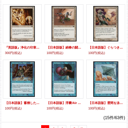
『英語版』浄化の印章/Seal of Cleansing
【日本語版】絹拳の闘士/Silkenfist Fighter
【日本語版】ぐらつき/Topple
300円
(税込)
100円
(税込)
100円
(税込)
【日本語版】蓄積した知識/Accumulated Knowledge
【日本語版】浮嚢/Air Bladder
【日本語版】雲間を泳ぐもの/Cloudskate
100円
(税込)
100円
(税込)
100円
(税込)
(15件/63件)