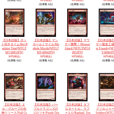
[在庫数 8点]
30円
(税込)
30円
(税込)
30円
(税込
[在庫数 8点]
[在庫数 8点]
[在庫数 8
【日本語版】ボッ
【日本語版】マン
【日本語版】マウ
【日本語版
ト叩きタイム/Bot B
ホールミサイル/Ma
サー襲撃！/Mouser
サー製造工場/
ashing Time
[MTGT
nhole Missile
[MTGT
Attack!
[MTGTMT-0
er Foundry
[M
MT-0085JPN]
MT-0094JPN]
095JPN]
T-0096JP
30円
(税込)
30円
(税込)
30円
(税込)
30円
(税込
[在庫数 8点]
[在庫数 8点]
[在庫数 8点]
[在庫数 9
【日本語版】ヌ
【日本語版】パー
【日本語版】タフ
【日本語版
ル・グループの生
プルドラゴンズの
なタートル、ラフ
クソルジャー/
物リソース/Null Gr
ゴロツキ/Purple Dra
ァエロ/Raphael, Tou
Soldiers
[MTG