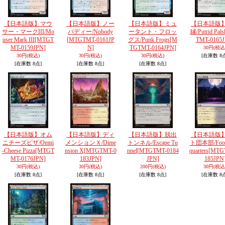
【日本語版】マウ
【日本語版】ノー
【日本語版】ミュ
【日本語版
サー・マークIII/Mo
バディー/Nobody
ータント・フロッ
縁/Putrid Pals
user Mark III
[MTGT
[MTGTMT-0161JP
グス/Punk Frogs
[M
TMT-0165J
MT-0159JPN]
N]
TGTMT-0164JPN]
30円
(税込
30円
(税込)
30円
(税込)
30円
(税込)
[在庫数 8
[在庫数 8点]
[在庫数 8点]
[在庫数 8点]
【日本語版】オム
【日本語版】ディ
【日本語版】脱出
【日本語版
ニチーズピザ/Omni
メンションＸ/Dime
トンネル/Escape Tu
ト団本部/Foot
-Cheese Pizza
[MTGT
nsion X
[MTGTMT-0
nnel
[MTGTMT-0184
quarters
[MTG
MT-0176JPN]
183JPN]
JPN]
185JPN
30円
(税込)
30円
(税込)
200円
(税込)
30円
(税込
[在庫数 8点]
[在庫数 8点]
[在庫数 8点]
[在庫数 8