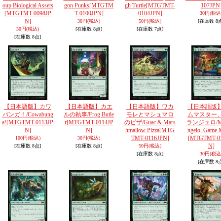
oup Biological Assets
gon Punks
[MTGTM
gh Turtle
[MTGTMT-
107JPN
[MTGTMT-0098JP
T-0100JPN]
0104JPN]
30円
(税込
N]
30円
(税込)
50円
(税込)
[在庫数 8
30円
(税込)
[在庫数 8点]
[在庫数 7点]
[在庫数 8点]
【日本語版】カワ
【日本語版】カエ
【日本語版】ワカ
【日本語版
バンガ！/Cowabung
ルの執事/Frog Butle
モレとマシュマロ
ムマスター
a!
[MTGTMT-0113JP
r
[MTGTMT-0114JP
のピザ/Guac & Mars
ランジェロ/Mic
N]
N]
hmallow Pizza
[MTG
ngelo, Game 
TMT-0116JPN]
[MTGTMT-0
100円
(税込)
30円
(税込)
N]
[在庫数 8点]
[在庫数 8点]
50円
(税込)
[在庫数 8点]
30円
(税込
[在庫数 8