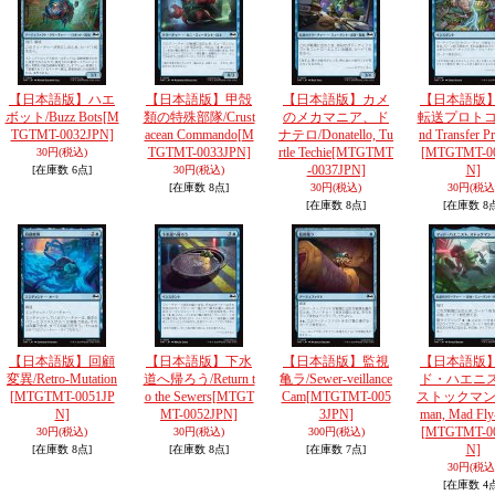
【日本語版】ハエ
【日本語版】甲殻
【日本語版】カメ
【日本語版
ボット/Buzz Bots
[M
類の特殊部隊/Crust
のメカマニア、ド
転送プロトコ
TGTMT-0032JPN]
acean Commando
[M
ナテロ/Donatello, Tu
nd Transfer Pr
TGTMT-0033JPN]
rtle Techie
[MTGTMT
[MTGTMT-0
30円
(税込)
-0037JPN]
N]
[在庫数 6点]
30円
(税込)
[在庫数 8点]
30円
(税込)
30円
(税込
[在庫数 8点]
[在庫数 8
【日本語版】回顧
【日本語版】下水
【日本語版】監視
【日本語版
変異/Retro-Mutation
道へ帰ろう/Return t
亀ラ/Sewer-veillance
ド・ハエニ
[MTGTMT-0051JP
o the Sewers
[MTGT
Cam
[MTGTMT-005
ストックマン/S
N]
MT-0052JPN]
3JPN]
man, Mad Fly-
[MTGTMT-0
30円
(税込)
30円
(税込)
300円
(税込)
N]
[在庫数 8点]
[在庫数 8点]
[在庫数 7点]
30円
(税込
[在庫数 4