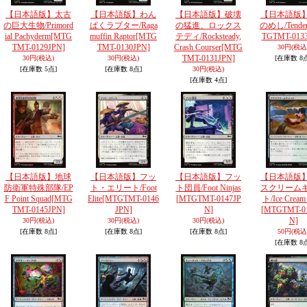
【日本語版】太古
【日本語版】わん
【日本語版】破壊
【日本語版
の巨大生物/Primord
ぱくラプター/Raga
の猛進、ロックス
のめし/Tender
ial Pachyderm
[MTG
muffin Raptor
[MTG
テディ/Rocksteady,
TGTMT-0133
TMT-0129JPN]
TMT-0130JPN]
Crash Courser
[MTG
30円
(税込
TMT-0131JPN]
30円
(税込)
30円
(税込)
[在庫数 8
[在庫数 5点]
[在庫数 8点]
30円
(税込)
[在庫数 4点]
【日本語版】地球
【日本語版】フッ
【日本語版】フッ
【日本語版
防衛軍特殊部隊/EP
ト・エリート/Foot
ト団員/Foot Ninjas
スクリーム
F Point Squad
[MTG
Elite
[MTGTMT-0146
[MTGTMT-0147JP
ト/Ice Cream 
TMT-0145JPN]
JPN]
N]
[MTGTMT-0
N]
30円
(税込)
30円
(税込)
30円
(税込)
[在庫数 8点]
[在庫数 8点]
[在庫数 8点]
50円
(税込
[在庫数 8