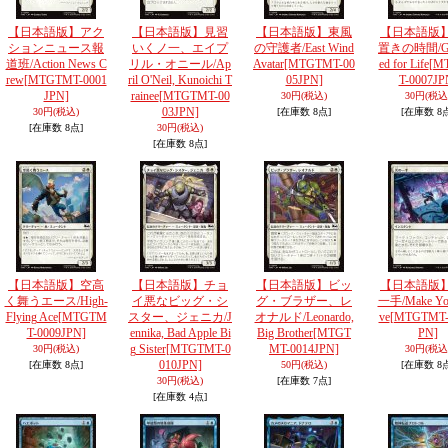
【日本語版】アク
【日本語版】見習
【日本語版】東風
【日本語版
ションニュース報
いくノ一、エイプ
の守護者/East Wind
置きの時間/Gr
道班/Action News C
リル・オニール/Ap
Avatar
[MTGTMT-00
ed for Life
[M
rew
[MTGTMT-0001
ril O'Neil, Kunoichi T
05JPN]
T-0007JP
JPN]
rainee
[MTGTMT-00
30円
(税込)
30円
(税込
03JPN]
30円
(税込)
[在庫数 8点]
[在庫数 8
[在庫数 8点]
30円
(税込)
[在庫数 8点]
【日本語版】空高
【日本語版】チョ
【日本語版】ビッ
【日本語版
く舞うエース/High-
イ悪なビッグ・シ
グ・ブラザー、レ
一手/Make Yo
Flying Ace
[MTGTM
スター、ジェニカ/J
オナルド/Leonardo,
ve
[MTGTMT-
T-0009JPN]
ennika, Bad Apple Bi
Big Brother
[MTGT
PN]
g Sister
[MTGTMT-0
MT-0014JPN]
30円
(税込)
30円
(税込
010JPN]
[在庫数 8点]
50円
(税込)
[在庫数 8
30円
(税込)
[在庫数 7点]
[在庫数 4点]