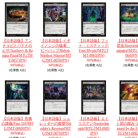
【日本語版】アン
【日本語版】イボ
【日本語版】フッ
【日本語版
チョビとバナナの
イノシシの猛者、
ト・ミスティック/
昆虫/Insectoid
ピザ/Anchovy & Ba
ビーバップ/Bebop,
Foot Mystic
[MTGT
minator
[MTG
nana Pizza
[MTGTM
Warthog Warrior
[MT
MT-0063JPN]
064JPN
T-0057JPN]
GTMT-0059JPN]
30円
(税込)
30円
(税込
30円
(税込)
30円
(税込)
[在庫数 8点]
[在庫数 8
[在庫数 8点]
[在庫数 4点]
【日本語版】苦痛
【日本語版】シュ
【日本語版】エイ
【日本語版
の講義/Pain 101
[MT
レッダーの復讐/Shr
リスアン/Squirrelan
ト団の踏みつけ
GTMT-0069JPN]
edder's Revenge
[MT
oids
[MTGTMT-0081
mped by the F
GTMT-0076JPN]
JPN]
TGTMT-0082
30円
(税込)