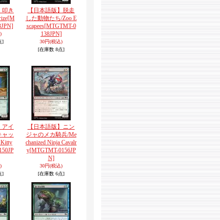
】叩き
【日本語版】脱走
ize
[M
した動物たち/Zoo E
JPN]
scapees
[MTGTMT-0
138JPN]
)
点]
30円
(税込)
[在庫数 8点]
】アイ
【日本語版】ニン
キャッ
ジャのメカ騎兵/Me
Kitty
chanized Ninja Cavalr
150JP
y
[MTGTMT-0156JP
N]
)
30円
(税込)
点]
[在庫数 6点]