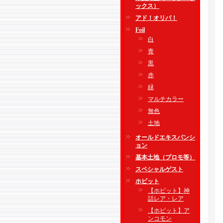
ックス）
アド！オリパ！
Foil
白
青
黒
赤
緑
マルチカラー
無色
土地
オールドエキスパンシ
ョン
基本土地（プロモ等）
スペシャルゲスト
ホビット
【ホビット】神
話レア・レア
【ホビット】ア
ンコモン