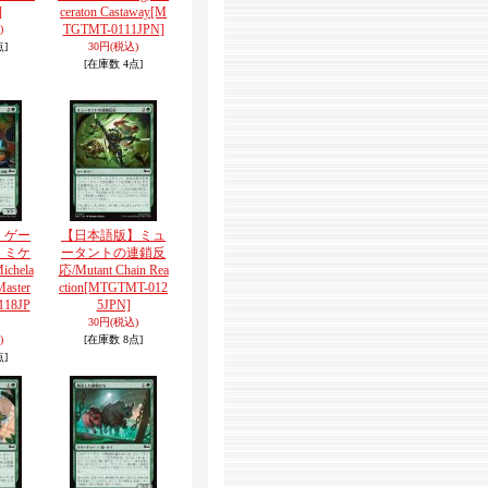
]
ceraton Castaway
[M
TGTMT-0111JPN]
)
点]
30円
(税込)
[在庫数 4点]
】ゲー
【日本語版】ミュ
、ミケ
ータントの連鎖反
hela
応/Mutant Chain Rea
Master
ction
[MTGTMT-012
118JP
5JPN]
30円
(税込)
)
[在庫数 8点]
点]