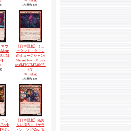
)
30円
(税込)
点]
[在庫数 8点]
】マウ
【日本語版】ミュ
Mous
ータント・タウン
TGTM
のミュージシャン/
N]
Mutant Town Musici
ans
[MTGTMT-0097J
)
PN]
点]
30円
(税込)
[在庫数 8点]
】ロッ
【日本語版】銀河
Rock
を彷徨うトリケラ
TMT-0
トン、ゾグ/Zog, Tri