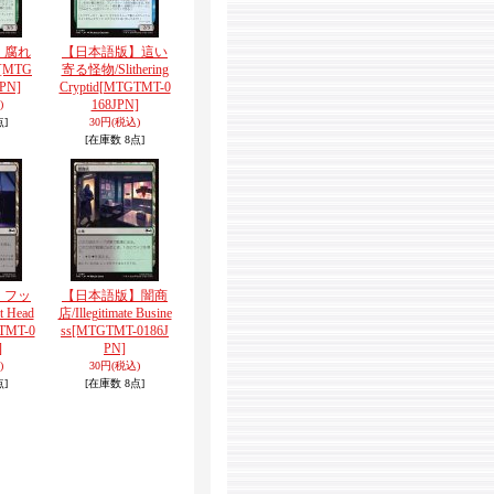
】腐れ
【日本語版】這い
[MTG
寄る怪物/Slithering
PN]
Cryptid
[MTGTMT-0
168JPN]
)
点]
30円
(税込)
[在庫数 8点]
】フッ
【日本語版】闇商
 Head
店/Illegitimate Busine
TMT-0
ss
[MTGTMT-0186J
]
PN]
)
30円
(税込)
点]
[在庫数 8点]