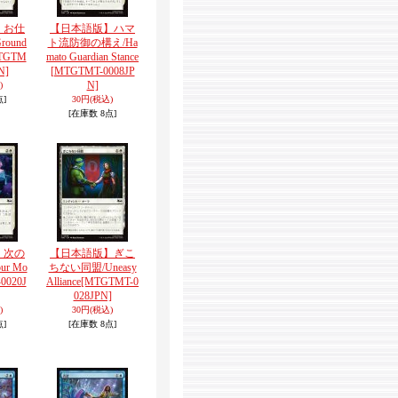
】お仕
【日本語版】ハマ
ound
ト流防御の構え/Ha
TGTM
mato Guardian Stance
N]
[MTGTMT-0008JP
N]
)
点]
30円
(税込)
[在庫数 8点]
】次の
【日本語版】ぎこ
ur Mo
ちない同盟/Uneasy
0020J
Alliance
[MTGTMT-0
028JPN]
)
30円
(税込)
点]
[在庫数 8点]