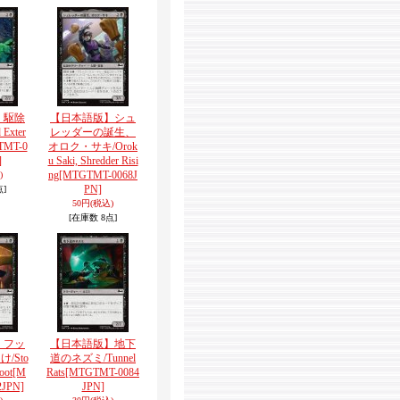
】駆除
【日本語版】シュ
 Exter
レッダーの誕生、
TMT-0
オロク・サキ/Orok
]
u Saki, Shredder Risi
ng
[MTGTMT-0068J
)
PN]
点]
50円
(税込)
[在庫数 8点]
】フッ
【日本語版】地下
/Sto
道のネズミ/Tunnel
oot
[M
Rats
[MTGTMT-0084
JPN]
JPN]