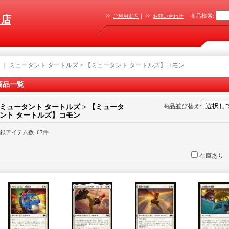
｜
商品検索
:
ご利用案内
お問い合わせ
G店
｜
ミュータント タートルズ > 【ミュータント タートルズ】コモン
商品一覧
商品並び替え
:
ミュータント タートルズ > 【ミュータ
ント タートルズ】コモン
録アイテム数
:
67件
在庫あり