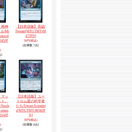
】精神
【日本語版】否認/
ル/Mi
Negate
[MTGTMT-00
otocol
47JPN]
045JP
30円
(税込)
[在庫数 7点]
)
点]
】マッ
【日本語版】ユー
スト、
トロム星の科学者
tock
たち/Utrom Scientist
entist
s
[MTGTMT-0056JP
054JP
N]
30円
(税込)
)
[在庫数 8点]
点]